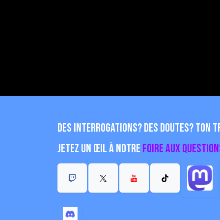
Des interrogations? Des doutes? Ton tr
Jetez un œil à notre
Foire aux question