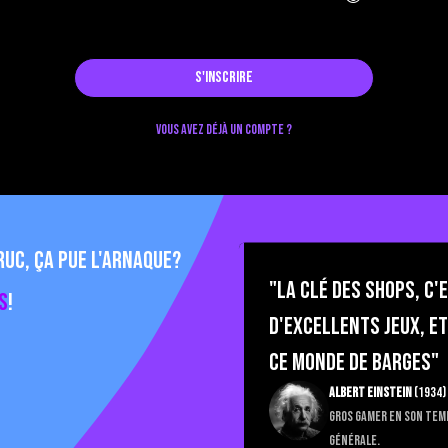
S'inscrire
Vous avez déjà un compte ?
uc, ça pue l'arnaque?
"La Clé des Shops, c'
s
!
d'excellents jeux, e
ce monde de barges"
Albert Einstein
(1934)
Gros gamer en son tem
générale.