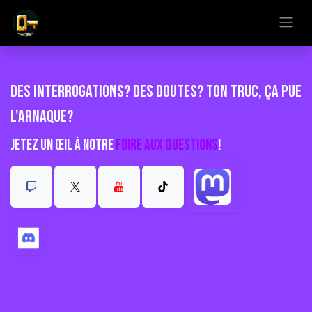
Se rendre au contenu
Des interrogations? Des doutes? Ton truc, ça pue
l'arnaque?
Jetez un œil à notre
Foire aux questions
!