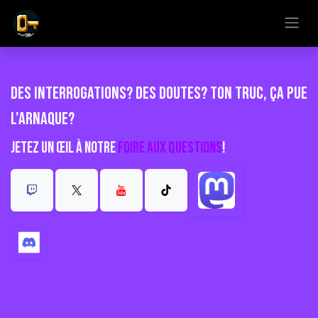
Se rendre au contenu
Des interrogations? Des doutes? Ton truc, ça pue
l'arnaque?
Jetez un œil à notre
Foire aux questions
!