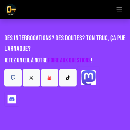
Se rendre au contenu
Des interrogations? Des doutes? Ton truc, ça pue
l'arnaque?
Jetez un œil à notre
Foire aux questions
!