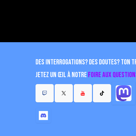
Des interrogations? Des doutes? Ton tr
Jetez un œil à notre
Foire aux question