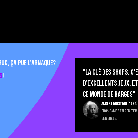
uc, ça pue l'arnaque?
"La Clé des Shops, c'
s
!
d'excellents jeux, e
ce monde de barges"
Albert Einstein
(1934)
Gros gamer en son tem
générale.