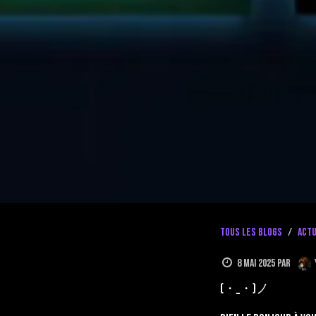
Tous les blogs
Actu
8 mai 2025
par
(・_・)ノ