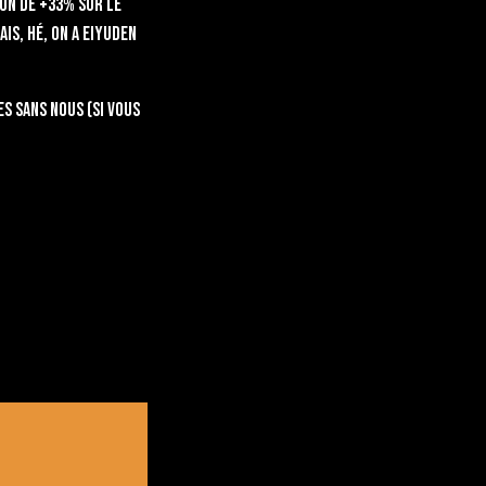
hon de +33% sur le
ais, hé, on a Eiyuden
es sans nous (si vous