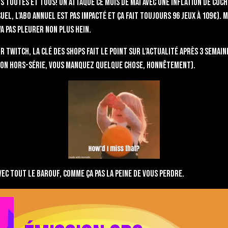
s toutes et tous! On attaque ce mois de mai avec une inflation de coc
el, l'abo annuel est pas impacté et ça fait toujours 96 jeux à 109€). M
a pas pleurer non plus hein.
ur Twitch, la Clé des Shops fait le point sur l'actualité après 3 semain
sion hors-série, vous manquez quelque chose, honnêtement).
avec tout le barouf, comme ça pas la peine de vous perdre.